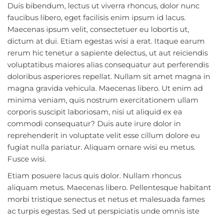
Duis bibendum, lectus ut viverra rhoncus, dolor nunc
faucibus libero, eget facilisis enim ipsum id lacus.
Maecenas ipsum velit, consectetuer eu lobortis ut,
dictum at dui. Etiam egestas wisi a erat. Itaque earum
rerum hic tenetur a sapiente delectus, ut aut reiciendis
voluptatibus maiores alias consequatur aut perferendis
doloribus asperiores repellat. Nullam sit amet magna in
magna gravida vehicula. Maecenas libero. Ut enim ad
minima veniam, quis nostrum exercitationem ullam
corporis suscipit laboriosam, nisi ut aliquid ex ea
commodi consequatur? Duis aute irure dolor in
reprehenderit in voluptate velit esse cillum dolore eu
fugiat nulla pariatur. Aliquam ornare wisi eu metus.
Fusce wisi.
Etiam posuere lacus quis dolor. Nullam rhoncus
aliquam metus. Maecenas libero. Pellentesque habitant
morbi tristique senectus et netus et malesuada fames
ac turpis egestas. Sed ut perspiciatis unde omnis iste