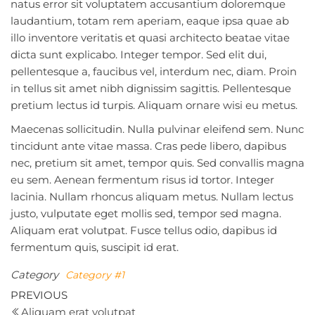
natus error sit voluptatem accusantium doloremque
laudantium, totam rem aperiam, eaque ipsa quae ab
illo inventore veritatis et quasi architecto beatae vitae
dicta sunt explicabo. Integer tempor. Sed elit dui,
pellentesque a, faucibus vel, interdum nec, diam. Proin
in tellus sit amet nibh dignissim sagittis. Pellentesque
pretium lectus id turpis. Aliquam ornare wisi eu metus.
Maecenas sollicitudin. Nulla pulvinar eleifend sem. Nunc
tincidunt ante vitae massa. Cras pede libero, dapibus
nec, pretium sit amet, tempor quis. Sed convallis magna
eu sem. Aenean fermentum risus id tortor. Integer
lacinia. Nullam rhoncus aliquam metus. Nullam lectus
justo, vulputate eget mollis sed, tempor sed magna.
Aliquam erat volutpat. Fusce tellus odio, dapibus id
fermentum quis, suscipit id erat.
Category
Category #1
Post
Previous
PREVIOUS
Post
Aliquam erat volutpat