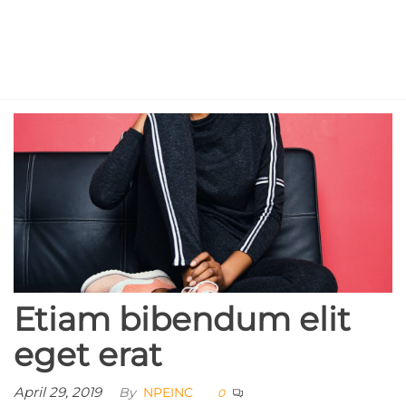
Skip
North
to
the
Pole
content
Events
Etiam bibendum elit
eget erat
April 29, 2019
By
NPEINC
0